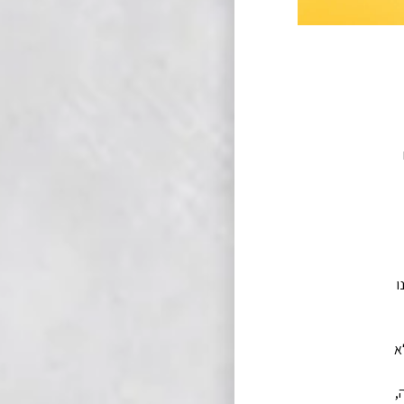
ו
א
,