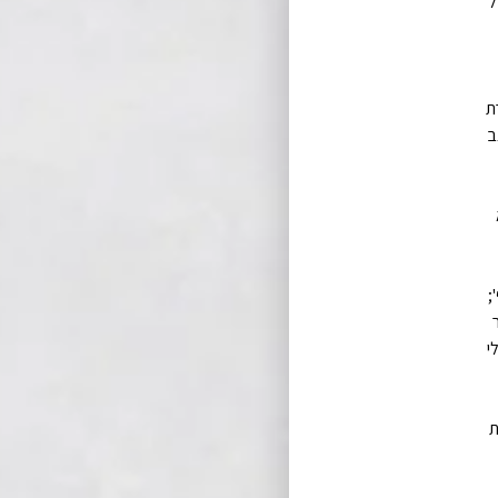
ל
ת
ב
;
י
ת