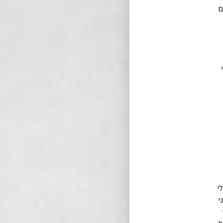
ם
י
י