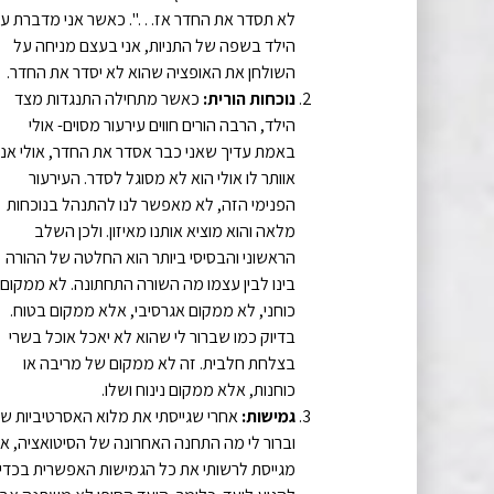
לא תסדר את החדר אז…". כאשר אני מדברת ע
הילד בשפה של התניות, אני בעצם מניחה על
השולחן את האופציה שהוא לא יסדר את החדר.
נוכחות הורית:
כאשר מתחילה התנגדות מצד
הילד, הרבה הורים חווים עירעור מסוים- אולי
באמת עדיך שאני כבר אסדר את החדר, אולי אני
אוותר לו אולי הוא לא מסוגל לסדר. העירעור
הפנימי הזה, לא מאפשר לנו להתנהל בנוכחות
מלאה והוא מוציא אותנו מאיזון. ולכן השלב
הראשוני והבסיסי ביותר הוא החלטה של ההורה
בינו לבין עצמו מה השורה התחתונה. לא ממקום
כוחני, לא ממקום אגרסיבי, אלא ממקום בטוח.
בדיוק כמו שברור לי שהוא לא יאכל אוכל בשרי
בצלחת חלבית. זה לא ממקום של מריבה או
כוחנות, אלא ממקום נינוח ושלו.
גמישות:
אחרי שגייסתי את מלוא האסרטיביות של
וברור לי מה התחנה האחרונה של הסיטואציה, אנ
מגייסת לרשותי את כל הגמישות האפשרית בכדי