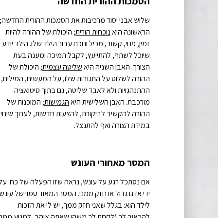
הסמכות ההורית החדשה
שלוש אבני יסוד מרכיבות את הסמכות ההורית החדשה;
הראשונה היא
נוכחות הורית
; היכולת של ההורה להיות
זמין, פנוי, קשוב, מכיל ונוכח עבור הילד שלו. הילד יודע
שיוכל לשתף, להתייעץ, לקבל תמיכה ומענה בעת
הצורך. האבן השניה היא
שליטה עצמית
; היכולת של
ההורה לשלוט על התגובות שלו, על המעשים, המילים,
ההתנהגויות ולא לאבד שליטה, גם בתוך סיטואציה
מורכבת. האבן השלישית היא
הגמישות
; המוכנות של
ההורה להקשיב לביקורת, להצעות חדשות, לערוך שינויי
במידת הצורה ואף להתנצל.
המסר מאחורי העונש
אם נסתכל רגע על עונש, נראה שזו הפעלה של כח. על
ידי אדם גדול או חזק ממני. המסר המאוד סמוי של עונש
לילד הוא: בגלל שאני חזק ממך, יש לי את הזכות
להכאיב לך (לקחת לך משהו שאתה אוהב, למנוע ממך