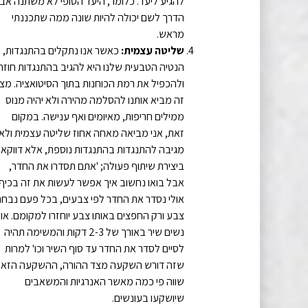
להגיע ליעד. כלומר, היעד הסופי לא משתנה אב
הדרך לשם יכולה להיות שונה ממה שתכננתי
מראש.
שליטה עצמית:
כאשר אנו נתקלים בהתנגדות,
הנטיה הטבעית שלנו היא להגיב בהתנגדות חוזר
ולהכפיל את רמת הכוחנות בתוך הסיטואציה. מצ
זה מביא אותנו להסלמה מהירה ולא יהיה מנוס
ממילים חריפות, מאיומים ואף ענישה. במקום
זאת, אני מביאה מאחה אחוז שליטה עצמית ולא
מגיבה להתנגדות בהתנגדות נוספת, אלא דווקא
ביצירת שיתוף פעולה; 'אתם תסדרו את החדר,
אבל בואו נחשוב איך אפשר לעשות את זה בכיף'
אולי נסדר את החדר לפי צבעים, בכל פעם נבחר
צבע ורק החפצים באותו צבע יוחזרו למקומם. אול
נשים שיר באורך של 2-3 דקות והמשימה תהיה
לסיים לסדר את החדר עד סוף השיר וכו' למרות
שזה דורש השקעה מצד ההורה, ההשקעה הזא
שווה פי כמה מאשר האנרגיות והמשאבים
שיושקעו בעונשים.