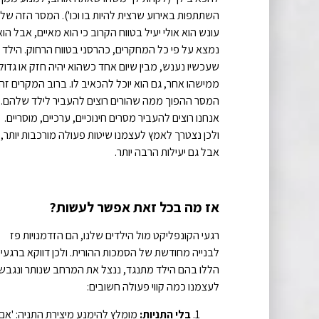
השתתפות באירוע שרצית להיות בו וכו'). המסר הזה של
עונש הוא אולי יעיל בטווח הקרוב כי הוא מאיים, אבל הוא
נמצא על פי כל המחקרים, כהרסני בטווח הרחוק. הילד
שעכשיו נענש, מבין שיום אחד כשהוא יהיה חזק או גדול
ממישהו אחר, גם הוא יוכל להכאיב לו. ברוב המקרים זה
המסר ההפוך ממה שהורים רוצים להעביר לילד שלהם.
אנחנו רוצים להעביר מסרים חינוכיים, ערכיים, מוסריים.
ולכן נצטרך לאמץ לעצמנו שיטות פעולה מורכבות יותר,
אבל גם יעילות הרבה יותר.
אז מה בכל זאת אפשר לעשות?
רגעי הקונפליקט מול הילדים שלנו, הם הזדמנויות פז
לבנייה מחודשת של הסמכות ההורית. ולכן דווקא ברגעי
הללו בהם הילד מתנגד, ננצל את המרחב שנותר ונגבש
לעצמנו כמה קווי פעולה חשובים:
בלי התניות:
מומלץ להימנע מיצירת התניה: 'אם